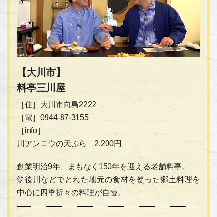
【大川市】
料亭三川屋
［住］大川市向島2222
［電］0944-87-3155
［info］
川アンコウの天ぷら 2,200円
創業明治9年、まもなく150年を迎える老舗料亭。
筑後川などでとれた地元の食材を使った郷土料理を
中心に四季折々の料理が自慢。