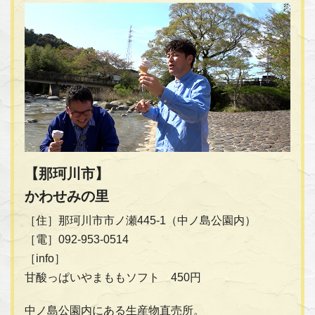
【那珂川市】
かわせみの里
［住］那珂川市市ノ瀬445-1（中ノ島公園内）
［電］092-953-0514
［info］
甘酸っぱいやまももソフト 450円
中ノ島公園内にある生産物直売所。