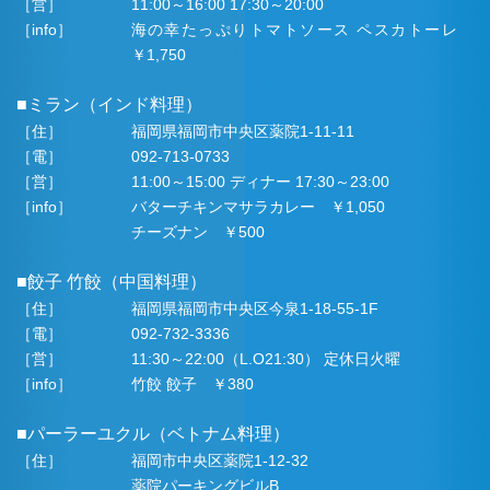
［営］
11:00～16:00 17:30～20:00
［info］
海の幸たっぷりトマトソース ペスカトーレ
￥1,750
■ミラン（インド料理）
［住］
福岡県福岡市中央区薬院1-11-11
［電］
092-713-0733
［営］
11:00～15:00 ディナー 17:30～23:00
［info］
バターチキンマサラカレー ￥1,050
チーズナン ￥500
■餃子 竹餃（中国料理）
［住］
福岡県福岡市中央区今泉1-18-55-1F
［電］
092-732-3336
［営］
11:30～22:00（L.O21:30） 定休日火曜
［info］
竹餃 餃子 ￥380
■パーラーユクル（ベトナム料理）
［住］
福岡市中央区薬院1-12-32
薬院パーキングビルB