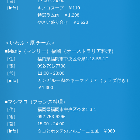
［営］
17:00～24:00
［info］
キノコスープ ￥110
特選ラム肉 ￥1,298
やさい盛り合せ ￥1,628
＜いわぶ・原 チーム＞
■Manly（マンリー）福岡（オーストラリア料理）
［住］
福岡県福岡市中央区今泉1-18-55-1F
［電］
092-791-7738
［営］
11:00～23:00
［info］
カンガルー肉のキーマドリア（サラダ付き）
￥1,300
■マシマロ（フランス料理）
［住］
福岡県福岡市中央区今泉1-3-1
［電］
092-753-9296
［営］
15:00～24:00
［info］
タコとホタテのブルゴーニュ風 ￥980