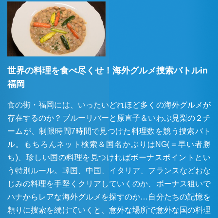
世界の料理を食べ尽くせ！海外グルメ捜索バトルin
福岡
食の街・福岡には、いったいどれほど多くの海外グルメが
存在するのか？ブルーリバーと原直子＆いわぶ見梨の２チ
ームが、制限時間7時間で見つけた料理数を競う捜索バト
ル。もちろんネット検索＆国名かぶりはNG(＝早い者勝
ち)、珍しい国の料理を見つければボーナスポイントとい
う特別ルール。韓国、中国、イタリア、フランスなどおな
じみの料理を手堅くクリアしていくのか、ボーナス狙いで
ハナからレアな海外グルメを探すのか…自分たちの記憶を
頼りに捜索を続けていくと、意外な場所で意外な国の料理