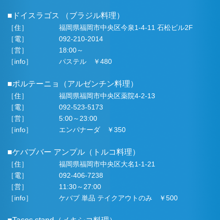
■ドイスラゴス （ブラジル料理）
［住］
福岡県福岡市中央区今泉1-4-11 石松ビル2F
［電］
092-210-2014
［営］
18:00～
［info］
パステル ￥480
■ポルテーニョ（アルゼンチン料理）
［住］
福岡県福岡市中央区薬院4-2-13
［電］
092-523-5173
［営］
5:00～23:00
［info］
エンパナーダ ￥350
■ケバブバー アンプル（トルコ料理）
［住］
福岡県福岡市中央区大名1-1-21
［電］
092-406-7238
［営］
11:30～27:00
［info］
ケバブ 単品 テイクアウトのみ ￥500