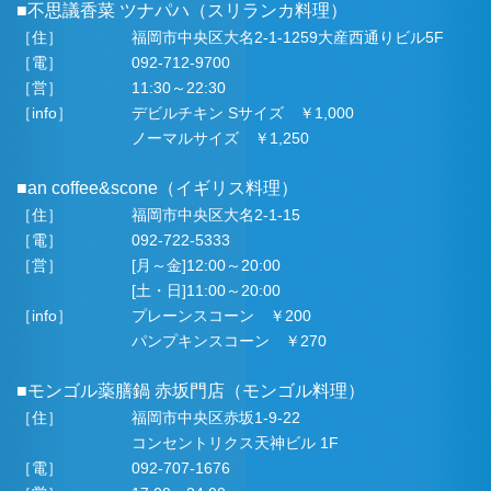
■不思議香菜 ツナパハ（スリランカ料理）
［住］
福岡市中央区大名2-1-1259大産西通りビル5F
［電］
092-712-9700
［営］
11:30～22:30
［info］
デビルチキン Sサイズ ￥1,000
ノーマルサイズ ￥1,250
■an coffee&scone（イギリス料理）
［住］
福岡市中央区大名2-1-15
［電］
092-722-5333
［営］
[月～金]12:00～20:00
[土・日]11:00～20:00
［info］
プレーンスコーン ￥200
パンプキンスコーン ￥270
■モンゴル薬膳鍋 赤坂門店（モンゴル料理）
［住］
福岡市中央区赤坂1-9-22
コンセントリクス天神ビル 1F
［電］
092-707-1676