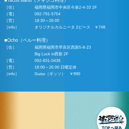
■Tacos stand（メキシコ料理）
［住］
福岡県福岡市中央区今泉2-4-33 2F
［電］
092-791-5754
［営］
18:30～26:00
［info］
オリジナルカルニータ 2ピース ￥748
■Ocho（ペルー料理）
［住］
福岡県福岡市早良区西新5-8-23
Big Luck in西新 2F
［電］
092-831-0438
［営］
18:00～26:00 日曜定休
［info］
Guiso（ギッソ） ￥990