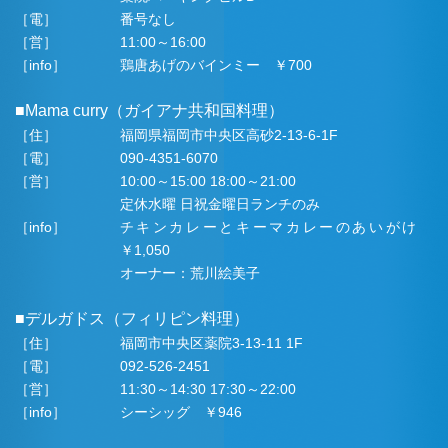
［電］
番号なし
［営］
11:00～16:00
［info］
鶏唐あげのバインミー ￥700
■Mama curry（ガイアナ共和国料理）
［住］
福岡県福岡市中央区高砂2-13-6-1F
［電］
090-4351-6070
［営］
10:00～15:00 18:00～21:00
定休水曜 日祝金曜日ランチのみ
［info］
チキンカレーとキーマカレーのあいがけ
￥1,050
オーナー：荒川絵美子
■デルガドス（フィリピン料理）
［住］
福岡市中央区薬院3-13-11 1F
［電］
092-526-2451
［営］
11:30～14:30 17:30～22:00
［info］
シーシッグ ￥946