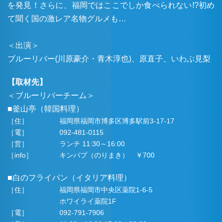
を発見！さらに、福岡ではここでしか食べられない!?初め
て聞く国の激レア名物グルメも…
＜出演＞
ブルーリバー(川原豪介・青木淳也)、原直子、いわぶ見梨
【取材先】
＜ブルーリバーチーム＞
■釜山亭（韓国料理）
［住］
福岡県福岡市博多区博多駅前3-17-17
［電］
092-481-0115
［営］
ランチ 11:30～16:00
［info］
キンパプ（のりまき） ￥700
■白のフライパン（イタリア料理）
［住］
福岡県福岡市中央区薬院1-6-5
ホワイライ薬院1F
［電］
092-791-7906