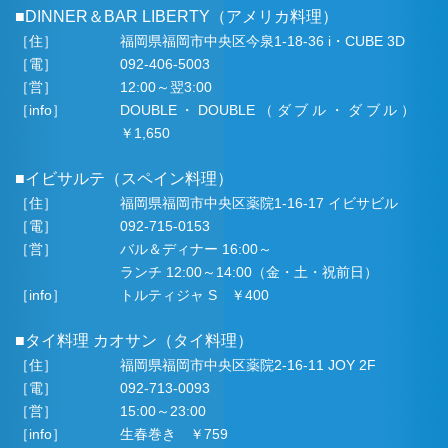
■DINNER＆BAR LIBERTY（アメリカ料理）
［住］
福岡県福岡市中央区今泉1-18-36 i・CUBE 3D
［電］
092-406-5003
［営］
12:00～翌3:00
［info］
DOUBLE・DOUBLE（ダブル・ダブル）
￥1,650
■イビサルテ（スペイン料理）
［住］
福岡県福岡市中央区薬院1-16-17 イビサビル
［電］
092-715-0153
［営］
バル＆ディナー 16:00～
ランチ 12:00～14:00（金・土・祝前日）
［info］
トルティジャ S ￥400
■タイ料理 カオサン（タイ料理）
［住］
福岡県福岡市中央区薬院2-16-11 JOY 2F
［電］
092-713-0093
［営］
15:00～23:00
［info］
生春巻き ￥759