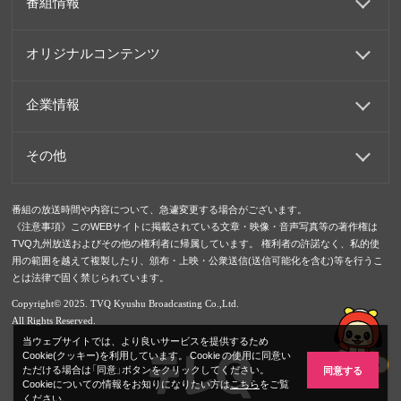
番組情報
オリジナルコンテンツ
企業情報
その他
番組の放送時間や内容について、急遽変更する場合がございます。
《注意事項》このWEBサイトに掲載されている文章・映像・音声写真等の著作権は
TVQ九州放送およびその他の権利者に帰属しています。 権利者の許諾なく、私的使
用の範囲を越えて複製したり、頒布・上映・公衆送信(送信可能化を含む)等を行うこ
とは法律で固く禁じられています。
Copyright© 2025. TVQ Kyushu Broadcasting Co.,Ltd.
All Rights Reserved.
当ウェブサイトでは、より良いサービスを提供するため
Cookie(クッキー)を利用しています。 Cookie の使用に同意い
ただける場合は「同意」ボタンをクリックしてください。
同意する
Cookieについての情報をお知りになりたい方は
こちら
をご覧
ください。