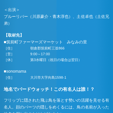
＜出演＞
ブルーリバー（川原豪介・青木淳也）、土佐卓也（土佐兄
弟）
【取材先】
■筑前町ファーマーズマーケット みなみの里
［住］
朝倉郡筑前町三並866
［営］
9:00～17:00
［休］
第3水曜日（祝日の場合は翌日）
■sonomama
［住］
大川市大字向島1598-1
地名でバードウォッチ！この有名人は誰！？
フリップに隠された飛ぶ鳥を落とす勢いの活躍を見せる有
名人。顔のパーツの隠しをめくるには、鳥の名前が入った