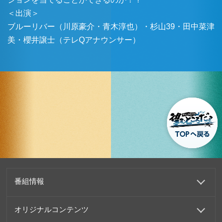
＜出演＞
ブルーリバー（川原豪介・青木淳也）・杉山39・田中菜津
美・櫻井譲士（テレQアナウンサー）
番組情報
オリジナルコンテンツ