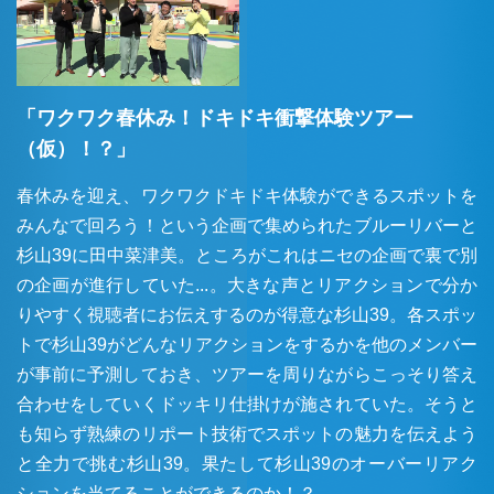
「ワクワク春休み！ドキドキ衝撃体験ツアー
（仮）！？」
春休みを迎え、ワクワクドキドキ体験ができるスポットを
みんなで回ろう！という企画で集められたブルーリバーと
杉山39に田中菜津美。ところがこれはニセの企画で裏で別
の企画が進行していた...。大きな声とリアクションで分か
りやすく視聴者にお伝えするのが得意な杉山39。各スポッ
トで杉山39がどんなリアクションをするかを他のメンバー
が事前に予測しておき、ツアーを周りながらこっそり答え
合わせをしていくドッキリ仕掛けが施されていた。そうと
も知らず熟練のリポート技術でスポットの魅力を伝えよう
と全力で挑む杉山39。果たして杉山39のオーバーリアク
ションを当てることができるのか！？