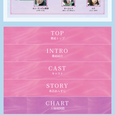
TOP
番組トップ
INTRO
番組紹介
CAST
キャスト
STORY
各話あらすじ
CHART
人物相関図