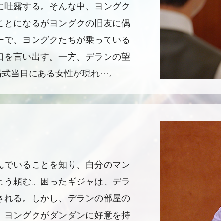
に吐露する。そんな中、ヨングク
ことになるがヨングクの旧友に偶
ーで、ヨングクたちが乗っている
口を言い出す。一方、デランの望
婚式当日にある女性が現れ…。
んでいることを知り、自分のマン
よう頼む。困ったギジャは、デラ
される。しかし、デランの部屋の
、ヨングクがダンダンに好意を持