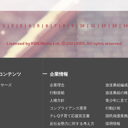
<
1
|
2
|
3
|
4
|
5
|
6
|
7
|
8
|
9
|
10
|
11
|
12
|
13
|
14
Licensed by KBS Media Ltd. ⓒ 2021 KBS. All rights reserved
コンテンツ
企業情報
ンサーズ
企業理念
放送番組編成
行動規範
放送番組の種
人権方針
青少年に見て
コンプライアンス憲章
行動計画
テレQ子育て応援宣言書
国民保護業務
反社会勢力に対する考え方
採用情報