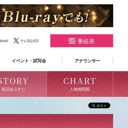
番組表
book
テレQ公式X
イベント・試写会
アナウンサー
STORY
CHART
各話あらすじ
人物相関図