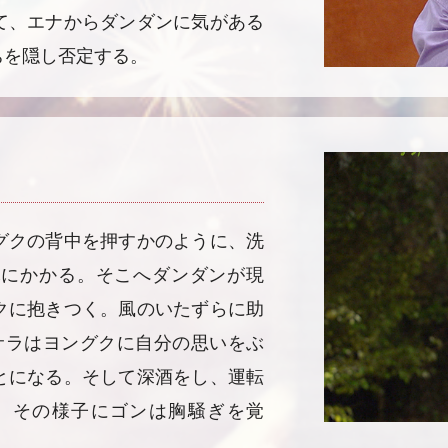
て、エナからダンダンに気がある
ちを隠し否定する。
グクの背中を押すかのように、洗
木にかかる。そこへダンダンが現
クに抱きつく。風のいたずらに助
サラはヨングクに自分の思いをぶ
とになる。そして深酒をし、運転
。その様子にゴンは胸騒ぎを覚