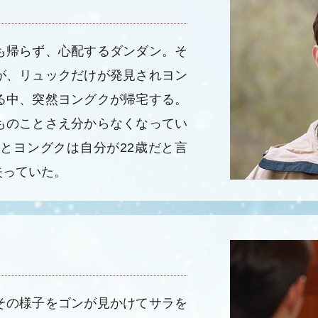
も帰らず、心配するダンダン。そ
が、リュックだけが発見されヨン
る中、突然ヨングクが帰宅する。
ものことさえ分からなくなってい
とヨングクは自分が22歳だと言
失っていた。
その様子をゴンが見かけてサラを