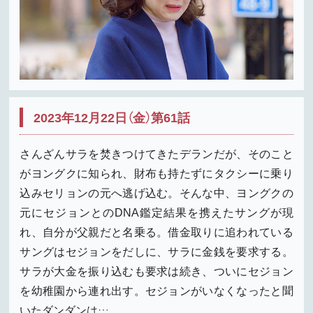
2023年12月22日（金）第61話
さんざんサラを焚きつけてきたデランだが、そのこと
がヨングクに知られ、財布も持たずにタクシーに乗り
込みセリョンの元へ逃げ込む。そんな中、ヨングクの
元にセジョンとのDNA鑑定結果を携えたサングが現
れ、自分が父親だと名乗る。借金取りに追われている
サングはセジョンをだしに、サラに金銭を要求する。
サラが大金を振り込むも要求は続き、ついにセジョン
を幼稚園から連れ出す。セジョンがいなくなったと聞
いたダンダンは…。