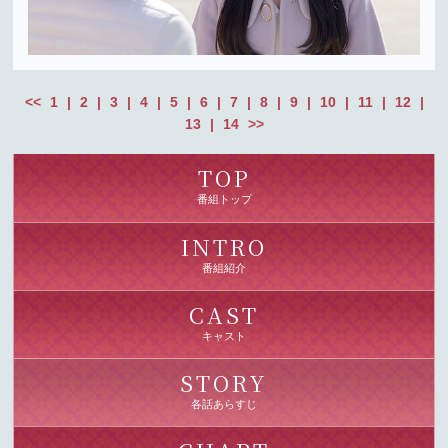
<<
1
|
2
|
3
|
4
|
5
|
6
|
7
|
8
|
9
|
10
|
11
|
12
|
13
|
14
>>
TOP
番組トップ
INTRO
番組紹介
CAST
キャスト
STORY
各話あらすじ