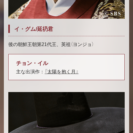
イ・グム/延礽君
後の朝鮮王朝第21代王、英祖（ヨンジョ）
チョン・イル
主な出演作：
『太陽を抱く月』