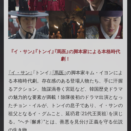
『イ・サン』『トンイ』『馬医』の脚本家による本格時代
劇！
『イ・サン』
『トンイ』
『馬医』
の脚本家キム・イヨンによ
る本格時代劇。存在感のある登場人物たち、手に汗握
るアクション、陰謀渦巻く宮廷など、韓国歴史ドラマ
の魅力的な要素が満載！除隊後初のドラマ出演となっ
たチョン・イルが、トンイの息子であり、イ・サンの
祖父となるイ・グムこと、延礽君（21代王英祖）を演じ
る。“ヘチ（獬豸）”とは、善悪を見分け正義を守る伝説
の生き物。