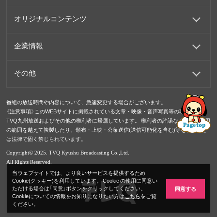
オリジナルコンテンツ
企業情報
その他
番組の放送時間や内容について、急遽変更する場合がございます。
《注意事項》このWEBサイトに掲載されている文章・映像・音声写真等の著作権は
TVQ九州放送およびその他の権利者に帰属しています。 権利者の許諾なく、私的使用
の範囲を越えて複製したり、頒布・上映・公衆送信(送信可能化を含む)等を行うこと
は法律で固く禁じられています。
Copyright© 2025. TVQ Kyushu Broadcasting Co.,Ltd.
All Rights Reserved.
当ウェブサイトでは、より良いサービスを提供するため
Cookie(クッキー)を利用しています。 Cookie の使用に同意い
ただける場合は「同意」ボタンをクリックしてください。
同意する
Cookieについての情報をお知りになりたい方は
こちら
をご覧
ください。