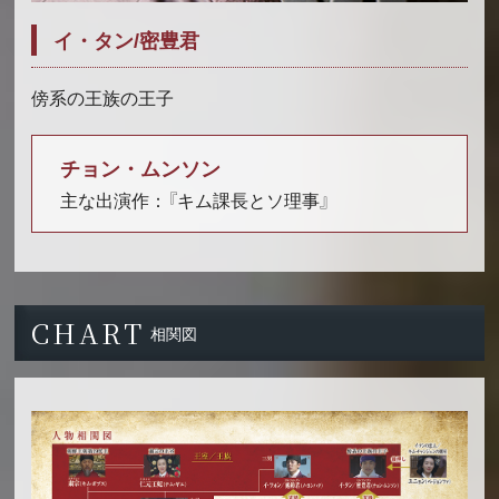
イ・タン/密豊君
傍系の王族の王子
チョン・ムンソン
主な出演作：『キム課長とソ理事』
CHART
相関図