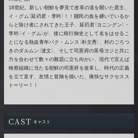
18世紀。新しい朝鮮を夢見て改革の道を開いた君主、
イ・グム（延礽君・李昑）！！賤民の血を継いでいるか
らと除け者にされてきた王子、延礽君（ヨニングン）・
李昑（イ・グム）が、後に暗行御史として名をはせるこ
とになる熱血青年パク・ムンス（朴文秀）、村のごろつ
きのダルムン（達文）、そして司憲府の茶母ヨジと共に
力を合わせて数々の難題に立ち向かい、現代で言えば
検察組織に当たる朝鮮の司憲府を改革し、時代の正義
を立て直す、友情と冒険を描いた、痛快なサクセスス
トーリー！！
CAST
キャスト