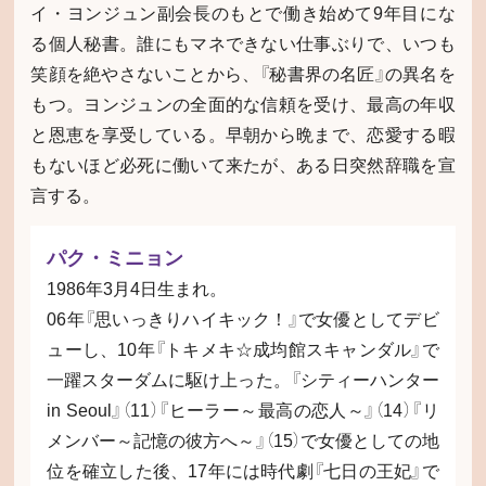
イ・ヨンジュン副会長のもとで働き始めて9年目にな
る個人秘書。誰にもマネできない仕事ぶりで、いつも
笑顔を絶やさないことから、『秘書界の名匠』の異名を
もつ。ヨンジュンの全面的な信頼を受け、最高の年収
と恩恵を享受している。早朝から晩まで、恋愛する暇
もないほど必死に働いて来たが、ある日突然辞職を宣
言する。
パク・ミニョン
1986年3月4日生まれ。
06年『思いっきりハイキック！』で女優としてデビ
ューし、10年『トキメキ☆成均館スキャンダル』で
一躍スターダムに駆け上った。『シティーハンター
in Seoul』（11）『ヒーラー～最高の恋人～』（14）『リ
メンバー～記憶の彼方へ～』（15）で女優としての地
位を確立した後、17年には時代劇『七日の王妃』で