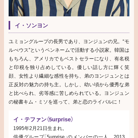
イ・ソンヨン
ユミョングループの長男であり、ヨンジュンの兄。“モ
ルぺウス”というペンネームで活動する小説家。韓国は
もちろん、アメリカでもベストセラーになり、有名税
と印税を独り占めしている。優しい話し方に輝く笑
顔、女性より繊細な感性を持ち、弟のヨンジュンとは
正反対の魅力の持ち主。しかし、幼い頃から優秀な弟
と比べられ、劣等感に苦しめられている。ヨンジュン
の秘書キム・ミソを巡って、弟と恋のライバルに！
イ・テファン（5urprise）
1995年2月21日生まれ。
俳優グループ「5urprise」のメンバーの一人。2013