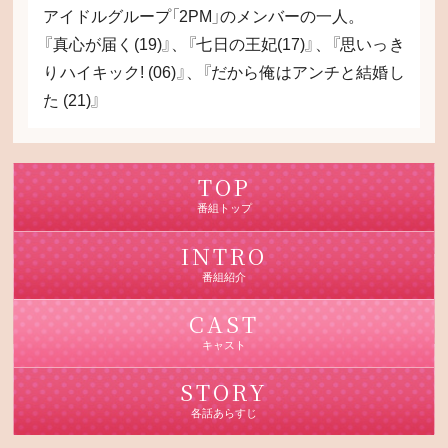
アイドルグループ「2PM」のメンバーの一人。
『真心が届く(19)』、『七日の王妃(17)』、『思いっき
りハイキック! (06)』、『だから俺はアンチと結婚し
た (21)』
TOP
番組トップ
INTRO
番組紹介
CAST
キャスト
STORY
各話あらすじ