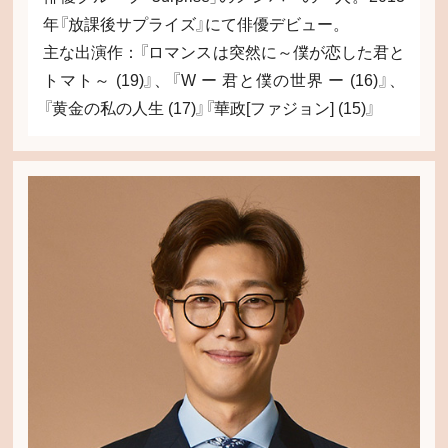
年『放課後サプライズ』にて俳優デビュー。
主な出演作：『ロマンスは突然に～僕が恋した君と
トマト～ (19)』、『W ー 君と僕の世界 ー (16)』、
『黄金の私の人生 (17)』『華政[ファジョン] (15)』