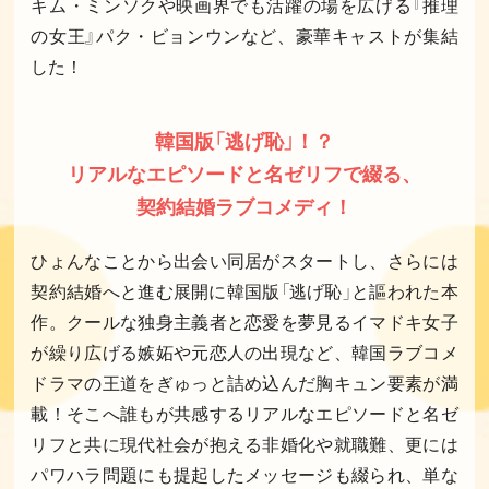
キム・ミンソクや映画界でも活躍の場を広げる『推理
の女王』パク・ビョンウンなど、豪華キャストが集結
した！
韓国版「逃げ恥」！？
リアルなエピソードと名ゼリフで綴る、
契約結婚ラブコメディ！
ひょんなことから出会い同居がスタートし、さらには
契約結婚へと進む展開に韓国版「逃げ恥」と謳われた本
作。クールな独身主義者と恋愛を夢見るイマドキ女子
が繰り広げる嫉妬や元恋人の出現など、韓国ラブコメ
ドラマの王道をぎゅっと詰め込んだ胸キュン要素が満
載！そこへ誰もが共感するリアルなエピソードと名ゼ
リフと共に現代社会が抱える非婚化や就職難、更には
パワハラ問題にも提起したメッセージも綴られ、単な