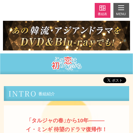
MENU
番組表
INTRO
番組紹介
「タルジャの春」から10年―――
イ・ミンギ 待望のドラマ復帰作！