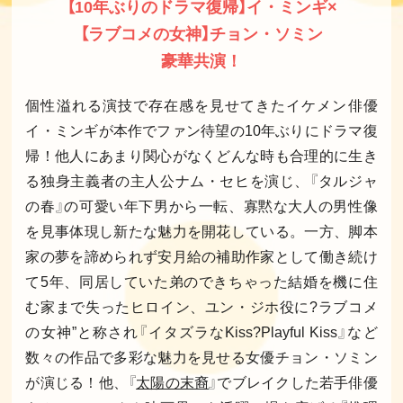
【10年ぶりのドラマ復帰】イ・ミンギ×
【ラブコメの女神】チョン・ソミン
豪華共演！
個性溢れる演技で存在感を見せてきたイケメン俳優
イ・ミンギが本作でファン待望の10年ぶりにドラマ復
帰！他人にあまり関心がなくどんな時も合理的に生き
る独身主義者の主人公ナム・セヒを演じ、『タルジャ
の春』の可愛い年下男から一転、寡黙な大人の男性像
を見事体現し新たな魅力を開花している。一方、脚本
家の夢を諦められず安月給の補助作家として働き続け
て5年、同居していた弟のできちゃった結婚を機に住
む家まで失ったヒロイン、ユン・ジホ役に?ラブコメ
の女神”と称され『イタズラなKiss?Playful Kiss』など
数々の作品で多彩な魅力を見せる女優チョン・ソミン
が演じる！他、『
太陽の末裔
』でブレイクした若手俳優