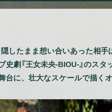
を隠したまま想い合いあった相手は
史劇『王女未央-BIOU-』のス
舞台に、壮大なスケールで描く