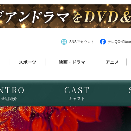
SNSアカウント
テレQ公式face
スポーツ
映画・ドラマ
アニメ
NTRO
CAST
番組紹介
キャスト