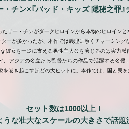
ー・チン×『バッド・キッズ 隠秘之罪
なったリー・チンがダークヒロインから本物のヒロイン
クターが多かったが、本作では義理に熱くチャーミングな
そんな彼女を一途に支える男性主人公を演じるのは実力派
ど、アジアの名立たる監督たちの作品で活躍する名優
現象を巻き起こすほどの大ヒットに。本作では、国と民
セット数は1000以上！
ような壮大なスケールの大きさで話題