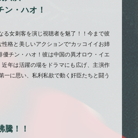
』チン・ハオ！
となる女刺客を演じ視聴者を魅了！！今まで彼
性格と美しいアクションで“カッコイイお姉
俳優チン・ハオ！彼は中国の異才ロウ・イエ
。近年は活躍の場をドラマにも広げ、主演作
を第一に思い、私利私欲で動く奸臣たちと闘う
沸騰！！