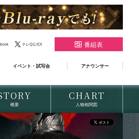
番組表
book
テレQ公式X
イベント・試写会
アナウンサー
STORY
CHART
概要
人物相関図