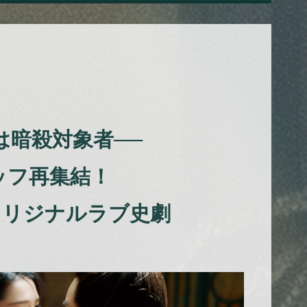
暗殺対象者──
タッフ再集結！
オリジナルラブ史劇