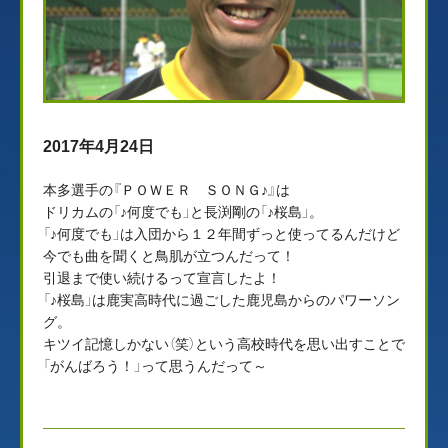
2017年4月24日
本多選手の『ＰＯＷＥＲ ＳＯＮＧ♪』は
ドリカムの「♪何度でも」と長渕剛の「♪桜島」。
「♪何度でも」は入団から１２年間ずっと使ってるんだけど
今でも曲を聞くと鳥肌が立つんだって！
引退まで使い続けるって宣言したよ！
「♪桜島」は鹿実高時代に過ごした鹿児島からのパワーソン
グ。
キツイ記憶しかない（笑）という高校時代を思い出すことで
「がんばろう！」って思うんだって～