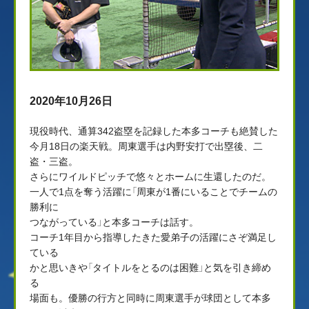
2020年10月26日
現役時代、通算342盗塁を記録した本多コーチも絶賛した
今月18日の楽天戦。周東選手は内野安打で出塁後、二
盗・三盗。
さらにワイルドピッチで悠々とホームに生還したのだ。
一人で1点を奪う活躍に「周東が1番にいることでチームの
勝利に
つながっている」と本多コーチは話す。
コーチ1年目から指導したきた愛弟子の活躍にさぞ満足し
ている
かと思いきや「タイトルをとるのは困難」と気を引き締め
る
場面も。優勝の行方と同時に周東選手が球団として本多