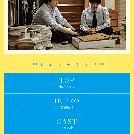
<<
1
|
2
|
3
|
4
|
5
|
6
|
7
>>
TOP
番組トップ
INTRO
番組紹介
CAST
キャスト