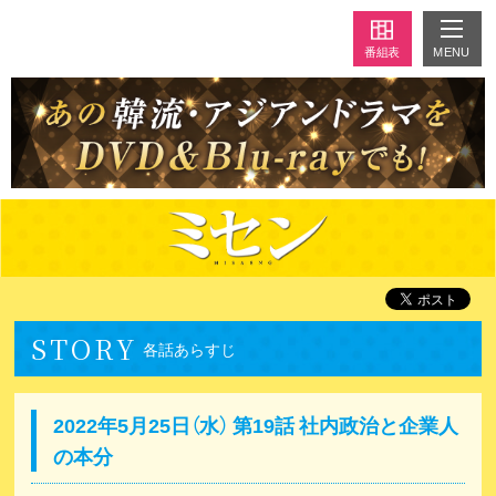
MENU
番組表
STORY
各話あらすじ
2022年5月25日（水） 第19話 社内政治と企業人
の本分