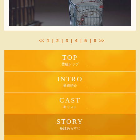
<<
1
|
2
|
3
|
4
|
5
|
6
>>
TOP
番組トップ
INTRO
番組紹介
CAST
キャスト
STORY
各話あらすじ