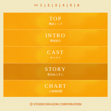
<<
1
|
2
|
3
|
4
|
5
|
6
TOP
番組トップ
INTRO
番組紹介
CAST
キャスト
STORY
各話あらすじ
CHART
人物相関図
ⓒ STUDIO DRAGON CORPORATION