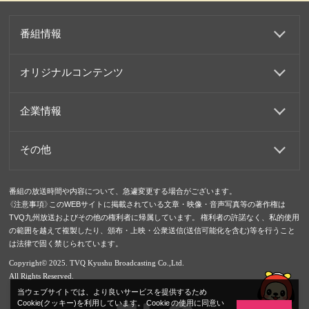
番組情報
オリジナルコンテンツ
企業情報
その他
番組の放送時間や内容について、急遽変更する場合がございます。
《注意事項》このWEBサイトに掲載されている文章・映像・音声写真等の著作権は
TVQ九州放送およびその他の権利者に帰属しています。 権利者の許諾なく、私的使用
の範囲を越えて複製したり、頒布・上映・公衆送信(送信可能化を含む)等を行うこと
は法律で固く禁じられています。
Copyright© 2025. TVQ Kyushu Broadcasting Co.,Ltd.
All Rights Reserved.
当ウェブサイトでは、より良いサービスを提供するため
Cookie(クッキー)を利用しています。 Cookie の使用に同意い