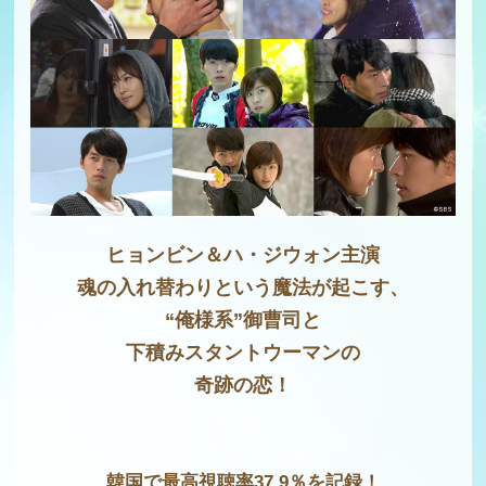
ヒョンビン＆ハ・ジウォン主演
魂の入れ替わりという魔法が起こす、
“俺様系”御曹司と
下積みスタントウーマンの
奇跡の恋！
韓国で最高視聴率37.9％を記録！