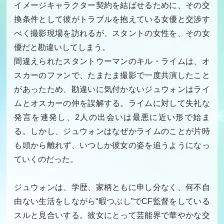
イメージキャラクター契約を結ばせるために、その交
換条件として彼がトラブルを抱えている女優と交渉す
べく撮影現場を訪れるが、スタントの女性を、その女
優だと勘違いしてしまう。
間違えられたスタントウーマンのキル・ライムは、オ
スカーのファンで、たまたま撮影で一度共演したこと
があったため、勘違いに気付かないジュウォンはライ
ムとオスカーの仲を誤解する。ライムに対して失礼な
発言を連発し、2人の出会いは最悪に近い形で始ま
る。しかし、ジュウォンはなぜかライムのことが片時
も頭から離れず、いつしか彼女の姿を追うようになっ
ていくのだった。
ジュウォンは、学歴、家柄ともに申し分なく、何不自
由ない生活をしながら“暇つぶし”でCF監督をしている
スルと見合いする。彼女にとって芸能界で華やかな交