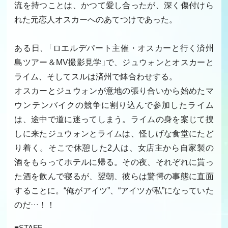
流を持つことは、かつて愛し合ったが、深く傷付けら
れた元恋人オスカーへのあてつけであった。
ある日、「ロエルデパート主催・オスカーと行く済州
島ツアー＆MV撮影見学」で、ジュウォンとオスカーと
ライム、そしてスルは済州で鉢合わせする。
オスカーとジュウォンが意地の張り合いから始めたマ
ウンテンバイクの競争に割り込んで参加したライム
は、途中で道に迷ってしまう。ライムの身を案じて捜
しに来たジュウォンとライムは、怪しげな食堂にたど
り着く。そこで休憩した2人は、女店主から自家製の
酒をもらってホテルに帰る。その夜、それぞれに貰っ
た酒を飲んで寝るが、翌朝、彼らは驚愕の事態に直面
することに。“俺がアイツ”、“アイツが私”になっていた
のだ…！！
■STAFF