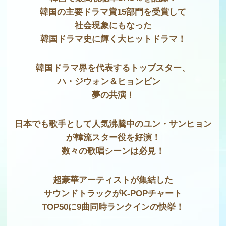
韓国の主要ドラマ賞15部門を受賞して
社会現象にもなった
韓国ドラマ史に輝く大ヒットドラマ！
韓国ドラマ界を代表するトップスター、
ハ・ジウォン＆ヒョンビン
夢の共演！
日本でも歌手として人気沸騰中のユン・サンヒョン
が韓流スター役を好演！
数々の歌唱シーンは必見！
超豪華アーティストが集結した
サウンドトラックが
K-POPチャート
TOP50に9曲同時ランクインの快挙！