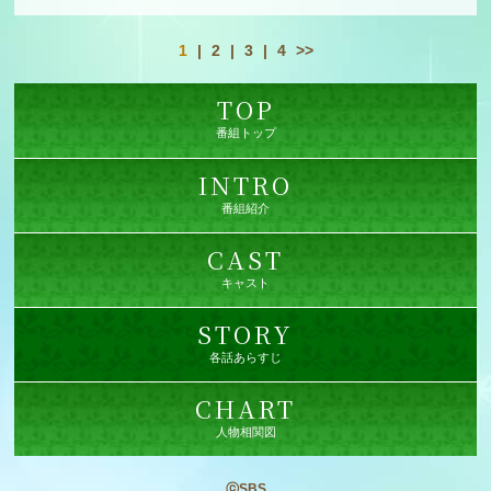
1
|
2
|
3
|
4
>>
TOP
番組トップ
INTRO
番組紹介
CAST
キャスト
STORY
各話あらすじ
CHART
人物相関図
ⓒSBS