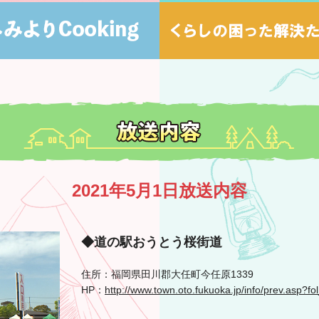
2021年5月1日放送内容
◆道の駅おうとう桜街道
住所：福岡県田川郡大任町今任原1339
HP：
http://www.town.oto.fukuoka.jp/info/prev.asp?f