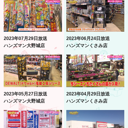
2023年06月24日放送
2023年07月29日放送
ハンズマンくさみ店
ハンズマン大野城店
2023年04月29日放送
2023年05月27日放送
ハンズマンくさみ店
ハンズマン大野城店