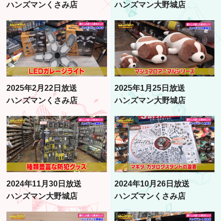
ハンズマンくさみ店
ハンズマン大野城店
2025年2月22日放送
2025年1月25日放送
ハンズマンくさみ店
ハンズマン大野城店
2024年11月30日放送
2024年10月26日放送
ハンズマン大野城店
ハンズマンくさみ店