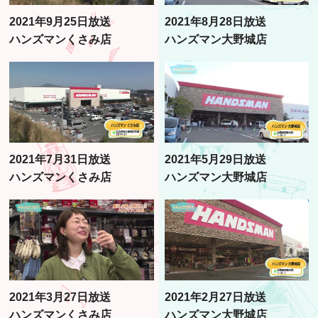
2021年9月25日放送
2021年8月28日放送
ハンズマンくさみ店
ハンズマン大野城店
2021年5月29日放送
2021年7月31日放送
ハンズマン大野城店
ハンズマンくさみ店
2021年3月27日放送
2021年2月27日放送
ハンズマンくさみ店
ハンズマン大野城店