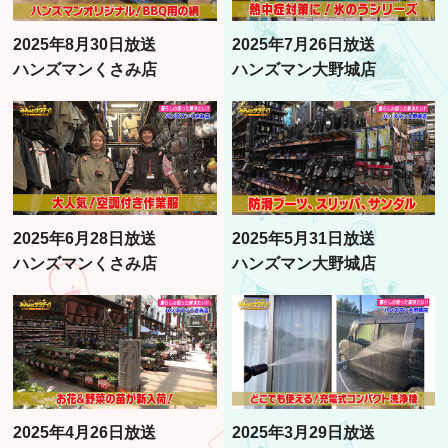
2025年8月30日放送
2025年7月26日放送
ハンズマンくさみ店
ハンズマン大野城店
2025年6月28日放送
2025年5月31日放送
ハンズマンくさみ店
ハンズマン大野城店
2025年4月26日放送
2025年3月29日放送