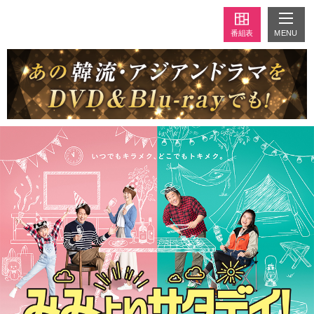
MENU
番組表