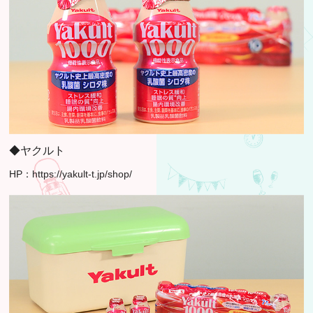
◆ヤクルト
HP：
https://yakult-t.jp/shop/