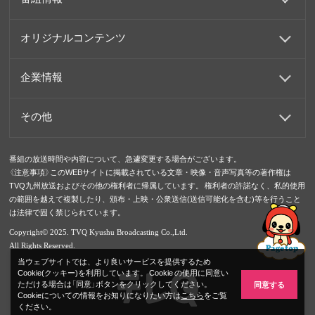
オリジナルコンテンツ
企業情報
その他
番組の放送時間や内容について、急遽変更する場合がございます。
《注意事項》このWEBサイトに掲載されている文章・映像・音声写真等の著作権は
TVQ九州放送およびその他の権利者に帰属しています。 権利者の許諾なく、私的使用
の範囲を越えて複製したり、頒布・上映・公衆送信(送信可能化を含む)等を行うこと
は法律で固く禁じられています。
Copyright© 2025. TVQ Kyushu Broadcasting Co.,Ltd.
All Rights Reserved.
当ウェブサイトでは、より良いサービスを提供するため
Cookie(クッキー)を利用しています。 Cookie の使用に同意い
ただける場合は「同意」ボタンをクリックしてください。
同意する
Cookieについての情報をお知りになりたい方は
こちら
をご覧
ください。