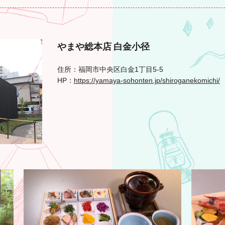
やまや総本店 白金小径
住所：福岡市中央区白金1丁目5-5
HP：
https://yamaya-sohonten.jp/shiroganekomichi/