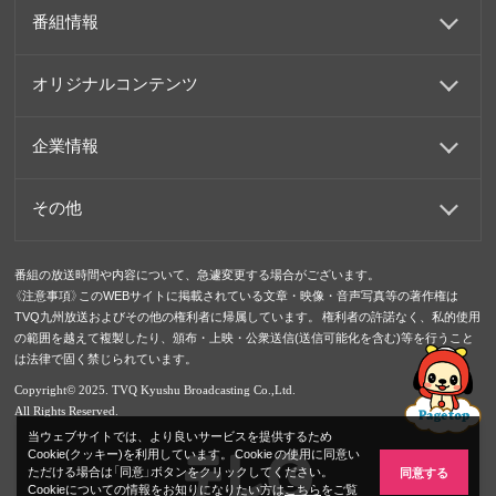
番組情報
オリジナルコンテンツ
企業情報
その他
番組の放送時間や内容について、急遽変更する場合がございます。
《注意事項》このWEBサイトに掲載されている文章・映像・音声写真等の著作権は
TVQ九州放送およびその他の権利者に帰属しています。 権利者の許諾なく、私的使用
の範囲を越えて複製したり、頒布・上映・公衆送信(送信可能化を含む)等を行うこと
は法律で固く禁じられています。
Copyright© 2025. TVQ Kyushu Broadcasting Co.,Ltd.
All Rights Reserved.
当ウェブサイトでは、より良いサービスを提供するため
Cookie(クッキー)を利用しています。 Cookie の使用に同意い
ただける場合は「同意」ボタンをクリックしてください。
同意する
Cookieについての情報をお知りになりたい方は
こちら
をご覧