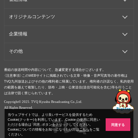
オリジナルコンテンツ
企業情報
その他
番組の放送時間や内容について、急遽変更する場合がございます。
《注意事項》このWEBサイトに掲載されている文章・映像・音声写真等の著作権は
TVQ九州放送およびその他の権利者に帰属しています。 権利者の許諾なく、私的使用
の範囲を越えて複製したり、頒布・上映・公衆送信(送信可能化を含む)等を行うこと
は法律で固く禁じられています。
Copyright© 2025. TVQ Kyushu Broadcasting Co.,Ltd.
All Rights Reserved.
当ウェブサイトでは、より良いサービスを提供するため
Cookie(クッキー)を利用しています。 Cookie の使用に同意い
ただける場合は「同意」ボタンをクリックしてください。
同意する
Cookieについての情報をお知りになりたい方は
こちら
をご覧
ください。