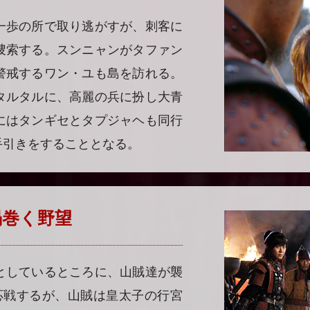
一歩の所で取り逃がすが、刺客に
捜索する。スンニャンがタファン
警戒するワン・ユも島を訪れる。
タルタルに、高麗の兵に扮し大青
にはタンギセとタプジャヘも同行
手引きをすることとなる。
 渦巻く野望
としているところに、山賊達が襲
応戦するが、山賊は皇太子の行宮