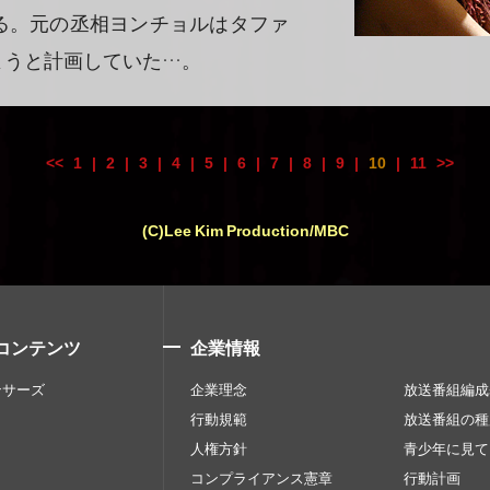
る。元の丞相ヨンチョルはタファ
ようと計画していた…。
<<
1
|
2
|
3
|
4
|
5
|
6
|
7
|
8
|
9
|
10
|
11
>>
(C)Lee Kim Production/MBC
コンテンツ
企業情報
ンサーズ
企業理念
放送番組編成
行動規範
放送番組の種
人権方針
青少年に見て
コンプライアンス憲章
行動計画