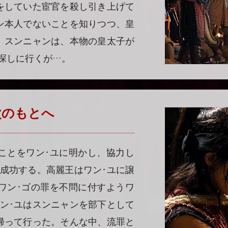
をしていた宦官を殺し引き上げて
ン本人でないことを知りつつ、皇
。スンニャンは、本物の皇太子が
探しに行くが…。
 父のもとへ
ことをワン･ユに明かし、協力し
成功する。高麗王はワン･ユに譲
ワン･ゴの罪を不問に付すようワ
ン･ユはスンニャンを部下として
帰って行った。そんな中、流罪と