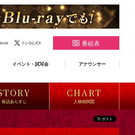
番組表
book
テレQ公式X
イベント・試写会
アナウンサー
STORY
CHART
各話あらすじ
人物相関図