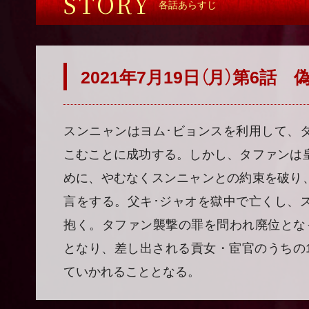
STORY
各話あらすじ
2021年7月19日（月）第6話
スンニャンはヨム･ビョンスを利用して、
こむことに成功する。しかし、タファンは
めに、やむなくスンニャンとの約束を破り
言をする。父キ･ジャオを獄中で亡くし、
抱く。タファン襲撃の罪を問われ廃位とな
となり、差し出される貢女・宦官のうちの
ていかれることとなる。