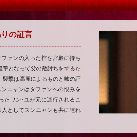
 偽りの証言
タファンの入った棺を宮殿に持ち
皇帝となって父の敵討ちをするた
、襲撃は高麗によるものと嘘の証
スンニャンはタファンへの恨みを
ったワン･ユが元に連行されるこ
1人としてスンニャンも共に連れ