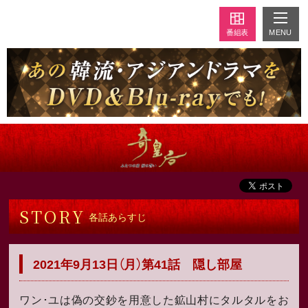
MENU
番組表
STORY
各話あらすじ
2021年9月13日（月）第41話 隠し部屋
ワン･ユは偽の交鈔を用意した鉱山村にタルタルをお