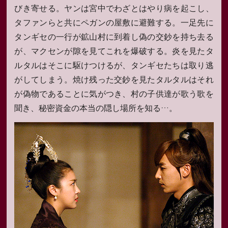
びき寄せる。ヤンは宮中でわざとはやり病を起こし、
タファンらと共にペガンの屋敷に避難する。一足先に
タンギセの一行が鉱山村に到着し偽の交鈔を持ち去る
が、マクセンが隙を見てこれを爆破する。炎を見たタ
ルタルはそこに駆けつけるが、タンギセたちは取り逃
がしてしまう。焼け残った交鈔を見たタルタルはそれ
が偽物であることに気がつき、村の子供達が歌う歌を
聞き、秘密資金の本当の隠し場所を知る…。