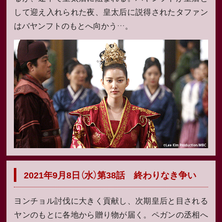
して迎え入れられた夜、皇太后に説得されたタファン
はバヤンフトのもとへ向かう…。
2021年9月8日（水）第38話 終わりなき争い
ヨンチョル討伐に大きく貢献し、次期皇后と目される
ヤンのもとに各地から贈り物が届く。ペガンの丞相へ