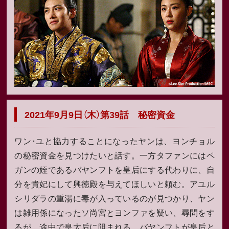
2021年9月9日（木）第39話 秘密資金
ワン･ユと協力することになったヤンは、ヨンチョル
の秘密資金を見つけたいと話す。一方タファンにはペ
ガンの姪であるバヤンフトを皇后にする代わりに、自
分を貴妃にして興徳殿を与えてほしいと頼む。アユル
シリダラの重湯に毒が入っているのが見つかり、ヤン
は雑用係になったソ尚宮とヨンファを疑い、尋問をす
るが、途中で皇太后に阻まれる。バヤンフトが皇后と