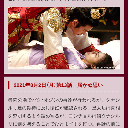
2021年8月2日（月）第13話 届かぬ思い
尋問の場でパク･オジンの再診が行われるが、タナシ
ルリ達の期待に反し懐妊が確認される。皇太后は真相
を究明するよう詰め寄るが、ヨンチョルは娘タナシル
リに罰を与えることでひとまず手を打つ。再診の前に