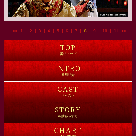
<<
1
|
2
|
3
|
4
|
5
|
6
|
7
|
8
|
9
|
10
|
11
>>
TOP
番組トップ
INTRO
番組紹介
CAST
キャスト
STORY
各話あらすじ
CHART