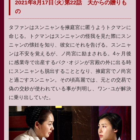
2021年8月17日（火）第22話 天からの贈りも
の
タファンはスンニャンを掖庭宮に匿うようトクマンに
命じる。トクマンはスンニャンの怪我を見た際にスン
ニャンの懐妊を知り、彼女にそれを告げる。スンニャ
ンは不安を覚えるが、ノ尚宮に励まされる。4ヶ月後
に感業寺で出産するパク･オジンが宮殿の外に出る時
にスンニャンも脱出することとなり、掖庭宮でノ尚宮
と過ごすスンニャン。その頃高麗では、元との交易で
偽の交鈔が使われている事が判明し、ワン･ユが解決
に乗り出していた。