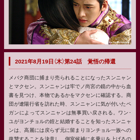
2021年8月19日（木）第24話 覚悟の帰還
メバク商団に捕まり売られることになったスンニャン
とマクセン。スンニャンは牢でノ尚宮の鏡の中から血
書を見つけ、本物であるかをマクセンに確認する。商
団が遼陽行省を訪れた時、スンニャンに気が付いたペ
ガンによってスンニャンは無事買い戻される。ワン･
ユがヨンチョルの姪と結婚することを知ったスンニャ
ンは、高麗には戻らず元に留まりヨンチョル一族への
復讐することを決意し、側室候補に名乗りを上げるの