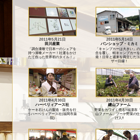
2011年5月21日
2011年5月14日
田川産業
バンショップ・ミカミ
「調合漆喰で日本一のシェアを
「キャンプカーは大きい」の
持つ漆喰メーカー！社運をかけ
念を覆し、軽キャンプカーを
たて作った世界初のタイル！」
発！日常と週末を両立したユ
ザー目線！
2011年4月30日
2011年4月30日
ハーベリィアース社
縫山ファーム
ケーキ石けんの製造・販売を行
野菜をカワイく売る!!福津市
うハーベリィアース社(福岡市薬
山ファーム」ブーケ野菜の仕
院)
け人!!