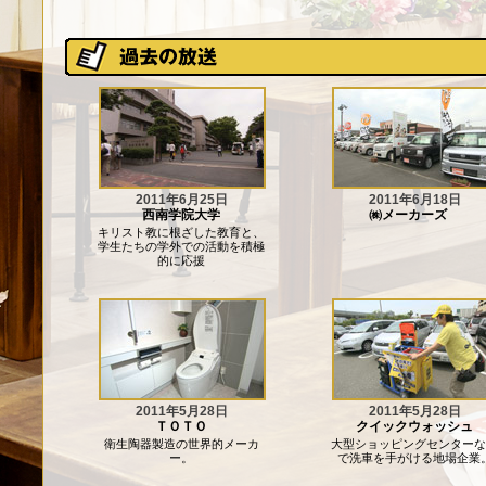
2011年6月25日
2011年6月18日
西南学院大学
㈱メーカーズ
キリスト教に根ざした教育と、
学生たちの学外での活動を積極
的に応援
2011年5月28日
2011年5月28日
ＴＯＴＯ
クイックウォッシュ
衛生陶器製造の世界的メーカ
大型ショッピングセンターな
ー。
で洗車を手がける地場企業