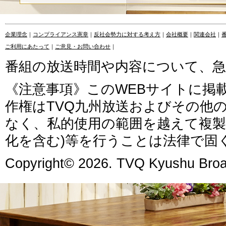
企業理念
｜
コンプライアンス憲章
｜
反社会勢力に対する考え方
｜
会社概要
｜
関連会社
｜
ご利用にあたって
｜
ご意見・お問い合わせ
｜
番組の放送時間や内容について、
《注意事項》このWEBサイトに掲
作権はTVQ九州放送およびその他
なく、私的使用の範囲を越えて複製
化を含む)等を行うことは法律で固
Copyright© 2026. TVQ Kyushu Broad