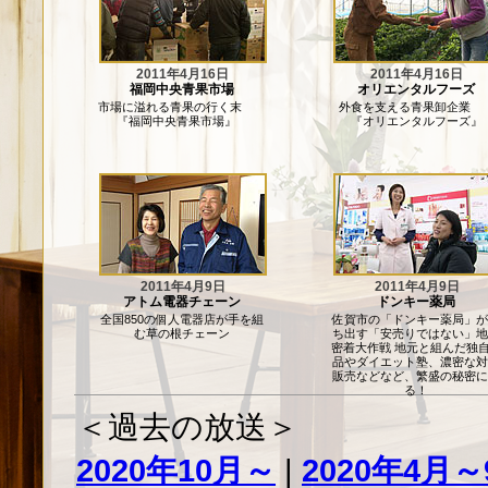
2011年4月16日
2011年4月16日
福岡中央青果市場
オリエンタルフーズ
市場に溢れる青果の行く末
外食を支える青果卸企
『福岡中央青果市場』
『オリエンタルフーズ』
2011年4月9日
2011年4月9日
アトム電器チェーン
ドンキー薬局
全国850の個人電器店が手を組
佐賀市の「ドンキー薬局」が
む草の根チェーン
ち出す「安売りではない」地
密着大作戦 地元と組んだ独
品やダイエット塾、濃密な対
販売などなど、繁盛の秘密に
る！
＜過去の放送＞
2020年10月～
|
2020年4月～