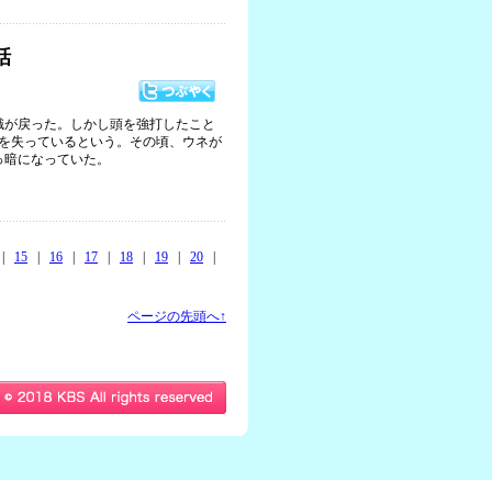
話
識が戻った。しかし頭を強打したこと
憶を失っているという。その頃、ウネが
っ暗になっていた。
|
15
|
16
|
17
|
18
|
19
|
20
|
ページの先頭へ↑