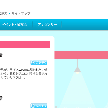
公式X
サイトマップ
話
だ男が、再びソニの前に現われた。借
という。真相をジニにバラすと脅され
きしていたユラは…。
話