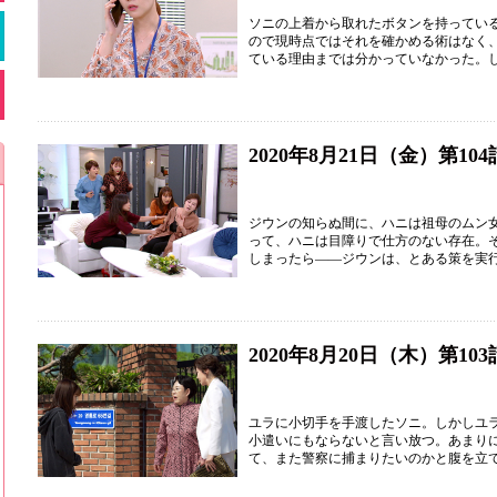
ソニの上着から取れたボタンを持ってい
ので現時点ではそれを確かめる術はなく
ている理由までは分かっていなかった。
2020年8月21日（金）第104
ジウンの知らぬ間に、ハニは祖母のムン
って、ハニは目障りで仕方のない存在。
しまったら――ジウンは、とある策を実
2020年8月20日（木）第103
ユラに小切手を手渡したソニ。しかしユ
小遣いにもならないと言い放つ。あまり
て、また警察に捕まりたいのかと腹を立