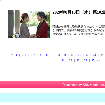
2020年8月19日（水）第102
階段から転落し昏睡状態だったウネの意
が原因で、事故の1週間ほど前からの記
目覚めた件を知ったジウンは目の前が真
<<
1
|
2
|
3
|
4
|
5
|
6
|
7
|
8
|
9
|
10
|
11
|
12
|
13
|
14
21
|
22
|
23
|
24
|
25
>>