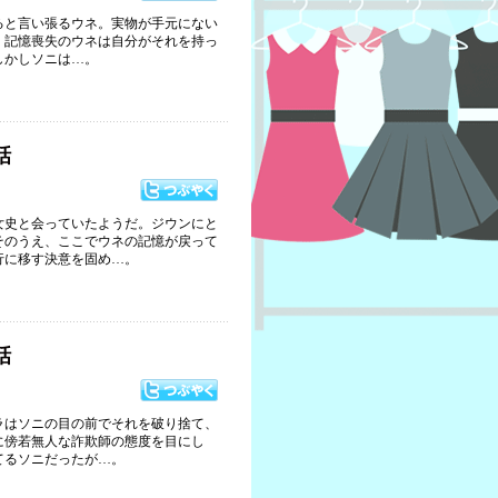
ると言い張るウネ。実物が手元にない
、記憶喪失のウネは自分がそれを持っ
しかしソニは…。
話
女史と会っていたようだ。ジウンにと
そのうえ、ここでウネの記憶が戻って
行に移す決意を固め…。
話
ラはソニの目の前でそれを破り捨て、
に傍若無人な詐欺師の態度を目にし
てるソニだったが…。