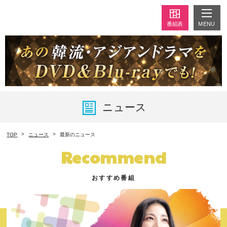
MENU
番組表
ニュース
TOP
ニュース
最新のニュース
Recommend
おすすめ番組