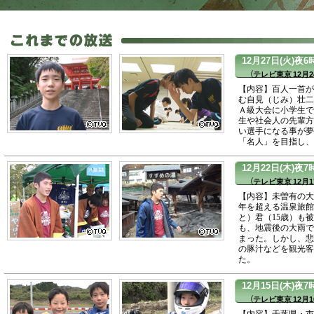
12月27日(火)夜
（テレビ東京 12月2
【内容】百人一首が
む自見（じみ）壮二
Ａ級大会に小学生で
生や社会人の先輩方
い選手になる事が夢
「名人」を目指し、
12月22日(木)
（テレビ東京 12月1
【内容】未曽有の大
年を超える温泉旅館
と）君（15歳）も
も、地震後の大雨で
まった。しかし、悲
の豚汁などを観光客
た。
12月15日(木)
（テレビ東京 12月1
【内容】千葉県・市