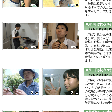
「無線は格好いいし
府県すべての人と話
を生かして、大好き
す。
8月18日(木)夜
（テレビ東京 8月13
【内容】夏野菜を使
さ）君。翼くんは、
資格に合格。14歳
元々、自然で遊ぶこ
ずしさに感動。以来
本の農業の行く末ま
食品について研究し
ます。
8月11日(木)夜7
（テレビ東京 8月6日
【内容】沖縄県豊見
あやか）さん（1０
やサナギが 好きで
の成果は2016年
ほど次々と出てくる
識を深めている。将
学芸員になるのが綾
8月4日(木)夜7時