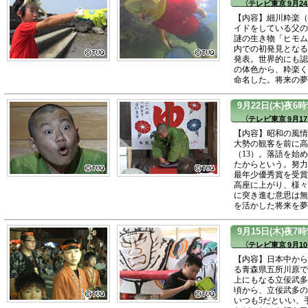
（テレビ東京 9月24
【内容】細川粋楽（
イドをしている父の
謎の生き物「ヒモム
内での初発見となる
発表。世界的にも認
の体色から、粋楽く
命名した。将来の夢
9月22日(木)夜6
（テレビ東京 9月17
【内容】昭和の風情
大勢の観客を前に高
（13）。落語を始
たからという。努力
最年少優秀賞を受賞
高座に上がり、様々
に突き進む意思は無
を活かした将来を夢
9月15日(木)夜
（テレビ東京 9月10
【内容】日本中から
る青森県五所川原で
上にもなる立佞武多
頃から、立佞武多の
いつも5だといい、