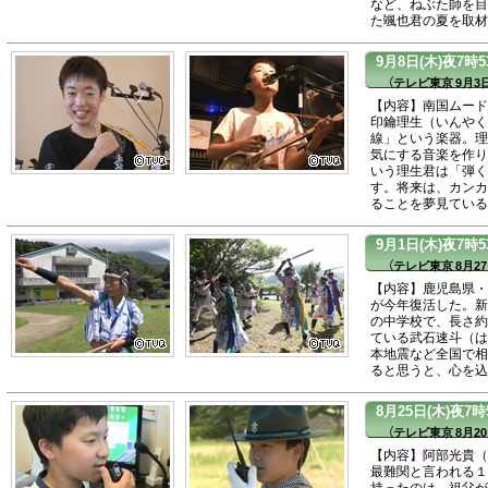
など、ねぶた師を目
た颯也君の夏を取材
9月8日(木)夜7
（テレビ東京 9月3日
【内容】南国ムード
印鑰理生（いんやく
線」という楽器。理
気にする音楽を作り
いう理生君は「弾く
す。将来は、カンカ
ることを夢見ている
9月1日(木)夜7
（テレビ東京 8月27
【内容】鹿児島県・
が今年復活した。新
の中学校で、長さ約
ている武石速斗（は
本地震など全国で相
ると思うと、心を込
8月25日(木)夜7
（テレビ東京 8月20
【内容】阿部光貴（
最難関と言われる１
持ったのは、祖父が