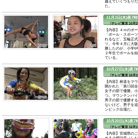
越えていくつもりだ
た。
11月3日(木)夜
（テレビ東京 10月2
【内容】４ｍのポー
「ポール・スポーツ
れるなど、五輪正式
ツ。今年４月に大阪
勝したのが、小学6
２年生でポールを始
ている。
10月27日(木)
（テレビ東京 10月2
【内容】林道をマウ
開かれた「第15回
女子の部で優勝。小
つ。マウンテンバイ
男子の部で優勝する
ないけど、男子を追
ンピック出場だ。
10月20日(木)夜
（テレビ東京 10月1
【内容】宮城県のご
める小畑詩音（しお