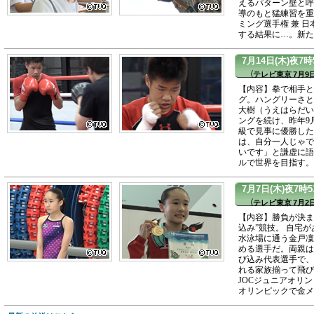
えるパターン壁と呼
導のもと猛練習を重
ミング選手権 兼 
する結果に…。新た
7月14日(木)夜
（テレビ東京 7月9日
【内容】拳で相手と
グ。ハングリーさと
大樹（うえはらだい
ングを続け、昨年9
級で見事に優勝した
は、自分一人じゃで
いです」と謙虚に語
ルで世界を目指す。
7月7日(木)夜7
（テレビ東京 7月2日
【内容】勝負が決ま
込み”競技。 自宅
水泳場に通う金戸凜
める選手だ。両親は
び込み代表選手で、
れる家族揃って飛び
JOCジュニアオリ
オリンピックで金メ