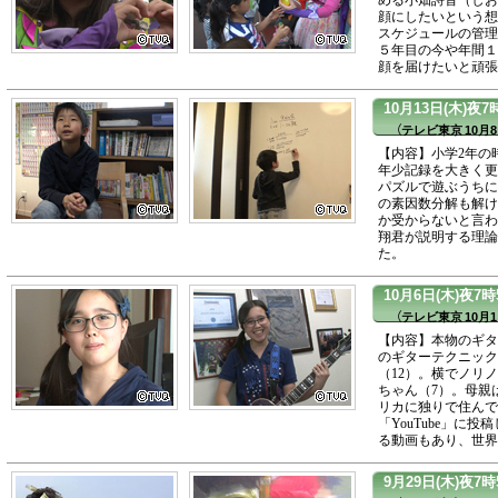
顔にしたいという想
スケジュールの管理
５年目の今や年間１
顔を届けたいと頑張
10月13日(木)夜
（テレビ東京 10月8
【内容】小学2年の
年少記録を大きく更
パズルで遊ぶうちに
の素因数分解も解け
か受からないと言わ
翔君が説明する理論
た。
10月6日(木)夜
（テレビ東京 10月1
【内容】本物のギタ
のギターテクニック
（12）。横でノリ
ちゃん（7）。母親
リカに独りで住んで
「YouTube」に
る動画もあり、世界
9月29日(木)夜