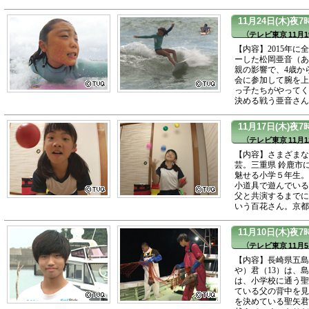
11月24日(木)
（テレビ東京 11月1
【内容】2015年
ーした松岡亜音（あ
親の影響で、4歳か
会に参加して腕を上
っ子たちがやってく
決める戦う亜音さん
11月17日(木)夜
（テレビ東京 11月1
【内容】さまざまな
芸。三重県 鈴鹿市
魅せる小学５年生。
小道具で遊んでいる
父と共演するまでに
いう百花さん。京都
11月10日(木)
（テレビ東京 11月5
【内容】長崎県五島
や）君（13）は、
は、小学校に通う聖
ている父の背中を見
を決めている聖矢君