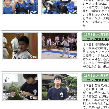
レースに挑むのは、
ット部門でいつも高
補だ。6歳からカー
力は群を抜いている
と２回。シリーズ制
だが、決戦のレース
た！
12月8日(木)夜7
（テレビ東京 12月3
【内容】福岡県の中
と日夜自宅で練習し
男”になりたいとい
に黒帯に！さらに大
敵から自分を守るた
る。そして今年最後
がのしかかる。果た
12月1日(木)夜7
（テレビ東京 11月2
【内容】自宅で月に
くと）君（13歳）
が、女の子たちにも
美術館を訪れた時か
される日本の伝統文
剣に向き合うように
で、未来へ残してい