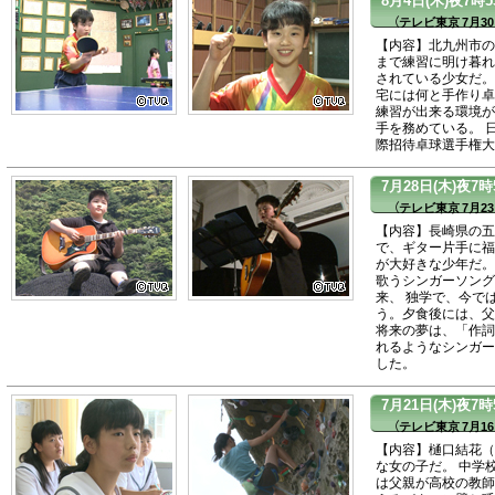
（テレビ東京 7月30
【内容】北九州市の
まで練習に明け暮れ
されている少女だ。
宅には何と手作り卓
練習が出来る環境が
手を務めている。 
際招待卓球選手権大
7月28日(木)夜
（テレビ東京 7月23
【内容】長崎県の五
で、ギター片手に福
が大好きな少年だ。
歌うシンガーソング
来、 独学で、今で
う。夕食後には、父
将来の夢は、「作詞
れるようなシンガー
した。
7月21日(木)夜
（テレビ東京 7月16
【内容】樋口結花（
な女の子だ。 中学
は父親が高校の教師