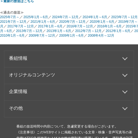
＞最新の放送はこちら
≪過去の放送≫
2025年7月～
／
2025年1月～6月
／
2024年7月～12月
／
2024年1月～6月
／
2023年7月～12月
2021年7月～12月
／
2021年1月～6月
／
2020年7月～12月
／
2020年1月～6月
／
2019年7月～
月
／
2017年7月～12月
／
2017年1月～6月
／
2016年7月～12月
／
2016年1月～6月
／
2015年
月～6月
／
2013年7月～12月
／
2013年1月～6月
／
2012年7月～12月
／
2012年1月～6月
／
2
2010年1月～6月
／
2009年7月～12月
／
2009年1月～6月
／
2008年4月～12月
番組情報
オリジナルコンテンツ
企業情報
その他
番組の放送時間や内容について、急遽変更する場合がございます。
《注意事項》このWEBサイトに掲載されている文章・映像・音声写真等の著
作権はTVQ九州放送およびその他の権利者に帰属しています。 権利者の許諾