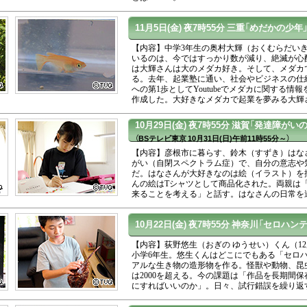
11月5日(金)
夜7時55分
三重「めだかの少年
【内容】中学3年生の奥村大輝（おくむらだいき
いるのは、今ではすっかり数が減り、絶滅が心
は大輝さんは大のメダカ好き。そして、メダカ
る。去年、起業塾に通い、社会やビジネスの仕
への第1歩としてYoutubeでメダカに関する情
作成した。大好きなメダカで起業を夢みる大輝
10月29日(金)
夜7時55分
滋賀「発達障がいの
（BSテレビ東京 10月31日(日)午前11時55分～）
【内容】彦根市に暮らす、鈴木（すずき）はなさ
がい（自閉スペクトラム症）で、自分の意志や
だ。はなさんが大好きなのは絵（イラスト）を
んの絵はTシャツとして商品化された。両親は
来ることを考える」と話す。はなさんの日常を
10月22日(金)
夜7時55分
神奈川「セロハン
【内容】荻野悠生（おぎの ゆうせい）くん（1
小学6年生。悠生くんはどこにでもある「セロ
アルな生き物の造形物を作る。怪獣や動物、昆
は2000を超える。今の課題は「作品を長期間
にすればいいのか」。日々、試行錯誤を繰り返