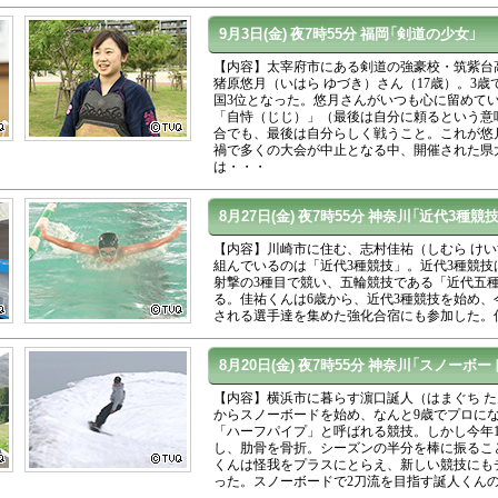
9月3日(金)
夜7時55分
福岡「剣道の少女」
【内容】太宰府市にある剣道の強豪校・筑紫台
猪原悠月（いはら ゆづき）さん（17歳）。3
国3位となった。悠月さんがいつも心に留めて
「自恃（じじ）」（最後は自分に頼るという意
合でも、最後は自分らしく戦うこと。これが悠
禍で多くの大会が中止となる中、開催された県
は・・・
8月27日(金)
夜7時55分
神奈川「近代3種競技
【内容】川崎市に住む、志村佳祐（しむら けい
組んでいるのは「近代3種競技」。近代3種競技
射撃の3種目で競い、五輪競技である「近代五
る。佳祐くんは6歳から、近代3種競技を始め、
される選手達を集めた強化合宿にも参加した。
8月20日(金)
夜7時55分
神奈川「スノーボー
【内容】横浜市に暮らす濵口誕人（はまぐち た
からスノーボードを始め、なんと9歳でプロに
「ハーフパイプ」と呼ばれる競技。しかし今年
し、肋骨を骨折。シーズンの半分を棒に振るこ
くんは怪我をプラスにとらえ、新しい競技にも
った。スノーボードで2刀流を目指す誕人くん