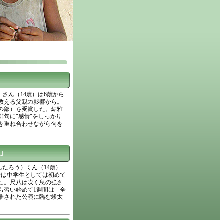
さん（14歳）は6歳から
教える父親の影響から。
の部）を受賞した。結雅
句に"感情"をしっかり
を重ね合わせながら句を
」
んたろう）くん（14歳）
では中学生としては初めて
た。尺八は吹く息の強さ
も習い始めて1週間は、全
催された公演に臨む竣太