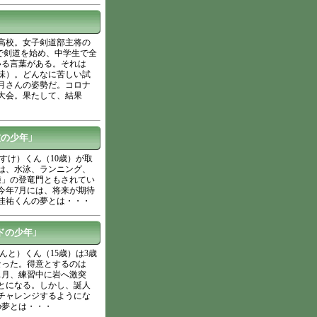
高校。女子剣道部主将の
歳で剣道を始め、中学生で全
いる言葉がある。それは
味）。どんなに苦しい試
月さんの姿勢だ。コロナ
大会。果たして、結果
の少年」
すけ）くん（10歳）が取
は、水泳、ランニング、
種」の登竜門ともされてい
今年7月には、将来が期待
佳祐くんの夢とは・・・
ドの少年」
んと）くん（15歳）は3歳
なった。得意とするのは
1月、練習中に岩へ激突
とになる。しかし、誕人
チャレンジするようにな
の夢とは・・・