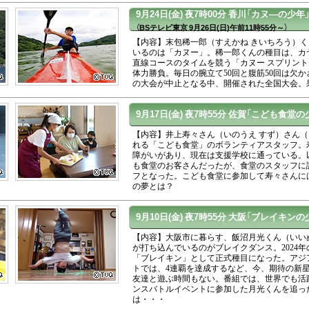
9月24日(金)
夜7時00分
香川「カヌ―の少年
（BSテレビ東京 9月26日(日)午前11時55分～）
【内容】末包稀一郎（すえかね きいちろう）く
いるのは「カヌー」。稀一郎くんの種目は、カ
直線コースのタイムを競う「カヌー スプリン
体力勝負。毎日の腕立て50回と腹筋50回は欠
の大会が中止となる中、開催された全国大会。
9月17日(金)
夜7時55分
佐賀「こども食堂の
【内容】井上寿々さん（いのうえ すず）さん（
れる「こども食堂」のボランティアスタッフ。
障がいがあり、現在は支援学校に通っている。
も食堂のお客さんだったが、食堂のスタッフに
フとなった。こども食堂に参加して寿々さんに
の夢とは？
9月10日(金)
夜7時55分
大阪「ブレイキンの
【内容】大阪市に暮らす、飯沼月光くん（いいぬ
が打ち込んでいるのがブレイクダンス。2024
「ブレイキン」として正式種目になった。アジ
トでは、4連覇を達成するなど、今、期待の新星
友達と遊ぶ時間もない。番組では、世界でも活
ンスバトルイベントに参加した月光くんを追っ
は・・・