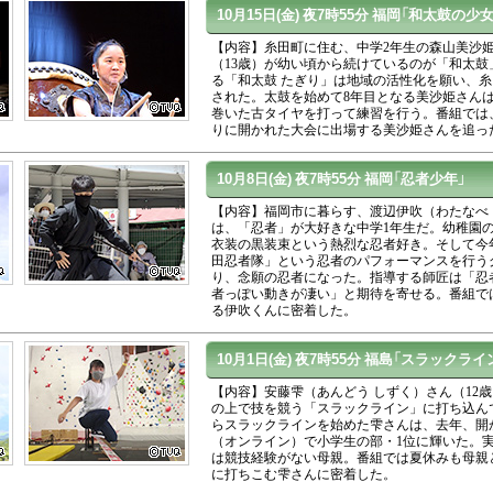
10月15日(金)
夜7時55分
福岡「和太鼓の少女
【内容】糸田町に住む、中学2年生の森山美沙姫
（13歳）が幼い頃から続けているのが「和太鼓
る「和太鼓 たぎり」は地域の活性化を願い、
された。太鼓を始めて8年目となる美沙姫さん
巻いた古タイヤを打って練習を行う。番組では
りに開かれた大会に出場する美沙姫さんを追っ
10月8日(金)
夜7時55分
福岡「忍者少年」
【内容】福岡市に暮らす、渡辺伊吹（わたなべ 
は、「忍者」が大好きな中学1年生だ。幼稚園
衣装の黒装束という熱烈な忍者好き。そして今
田忍者隊」という忍者のパフォーマンスを行う
り、念願の忍者になった。指導する師匠は「忍
者っぽい動きが凄い」と期待を寄せる。番組で
る伊吹くんに密着した。
10月1日(金)
夜7時55分
福島「スラックライ
【内容】安藤雫（あんどう しずく）さん（12歳
の上で技を競う「スラックライン」に打ち込ん
らスラックラインを始めた雫さんは、去年、開
（オンライン）で小学生の部・1位に輝いた。
は競技経験がない母親。番組では夏休みも母親
に打ちこむ雫さんに密着した。