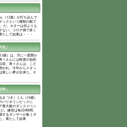
」
ん（12歳）が打ち込んで
ヤックという種類の船で
ト」だ。カヌーは何よりも
かさない。コロナ禍で多く
果たして結果は・・・
少女」
13歳）は、月に一度開か
寿々さんには軽度の知的
以前、寿々さんは、こど
誘われ、今年からスタッ
は新しい夢が出来た。そ
少年」
ま つき）くん（14歳）
年のパリオリンピックに
ア最大級のダンスイベン
だ。練習は毎日6時間。
躍するダンサーが集うダ
た。果たして結果