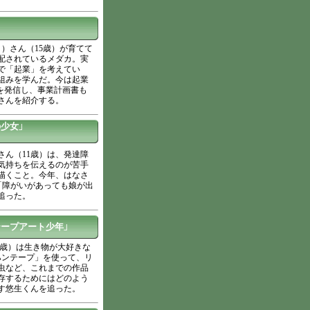
」
）さん（15歳）が育てて
配されているメダカ。実
で「起業」を考えてい
組みを学んだ。今は起業
報を発信し、事業計画書も
さんを紹介する。
少女」
ん（11歳）は、発達障
気持ちを伝えるのが苦手
描くこと。今年、はなさ
「障がいがあっても娘が出
追った。
テープアート少年」
2歳）は生き物が大好きな
ハンテープ」を使って、リ
虫など、これまでの作品
保存するためにはどのよう
す悠生くんを追った。