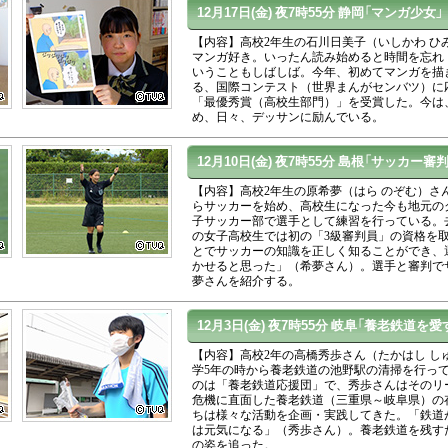
12月17日(金)
夜7時55分
静岡「マンガ少女」
【内容】高校2年生の石川日美子（いしかわ ひ
マンガ好き。いったん読み始めると時間を忘れ
いうこともしばしば。今年、初めてマンガを描
る、国際コンテスト（世界まんがセンバツ）に
「最優秀賞（高校生部門）」を受賞した。今は
め、日々、デッサンに励んでいる。
12月10日(金)
夜7時55分
島根「サッカー審判
【内容】高校2年生の原希夢（はら のぞむ）さん
らサッカーを始め、高校生になった今も地元の
子サッカー部で選手として練習を行っている。
の女子高校生では初の「3級審判員」の資格を
とでサッカーの知識を正しく知ることができ、
かせると思った」（希夢さん）。選手と審判で
夢さんを紹介する。
12月3日(金)
夜7時55分
岐阜「養老鉄道を愛
【内容】高校2年の高橋秀歩さん（たかはし し
学5年の時から養老鉄道の池野駅の清掃を行っ
のは「養老鉄道応援団」で、秀歩さんはそのリ
危機に直面した養老鉄道（三重県～岐阜県）の
ちは様々な活動を企画・実践してきた。「鉄道
は元気になる」（秀歩さん）。養老鉄道を残す
の姿を追った。