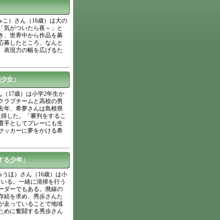
みこ）さん（16歳）は大の
「気がついたら夜～」と
き、世界中から作品を募
応募したところ、なんと
、表現力の幅を広げるた
少女」
（17歳）は小学2年生か
クラブチームと高校の男
去年、希夢さんは島根県
取得した。「審判をするこ
選手としてプレーにも生
サッカーに夢をかける希
する少年」
ゅうほ）さん（16歳）は小
ている。一緒に清掃を行う
ーダーでもある。廃線の
存続を求め、秀歩さんた
が走っていることで地域
ために奮闘する秀歩さん