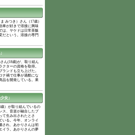
ま みつき）さん（17歳）
動車が好きで溶接に興味
では、ヤケドは日常茶飯
変だという。溶接の専門
」
さん(18歳)が、取り組ん
ラクターの資格を取得。
ブランドも立ち上げた。
ロナ禍で仕事が過酷にな
商品を開発している。果
少女」
3歳）が取り組んでいるの
ンス、音楽が融合したブ
って生み出されたとさ
ている。今年、オンライ
価され、あかりさんは初
エイラ。あかりさんの夢