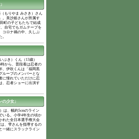
」
（もりやま みさき）さん
」。美沙姫さんが所属す
糸田町の子どもたちで結成
は、自宅でもガムテープを
、コロナ禍の中、久しぶ
た。
いぶき）くん（13歳）
の時から、普段着は忍者の
年、伊吹くんは「福岡黒
グループのメンバーとな
者に憧れていただけに忍
は、忍者ショーに出演す
ンの少女」
）は、幅約5cmのライン
でいる。小学4年生の頃か
かれた全日本選手権大会
実は、雫さんを指導するの
と一緒にスラックライン