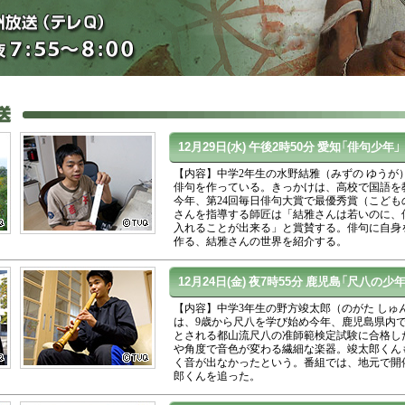
12月29日(水)
午後2時50分
愛知「俳句少年」
【内容】中学2年生の水野結雅（みずの ゆうが）
俳句を作っている。きっかけは、高校で国語を
今年、第24回毎日俳句大賞で最優秀賞（こども
さんを指導する師匠は「結雅さんは若いのに、俳
入れることが出来る」と賞賛する。俳句に自身
作る、結雅さんの世界を紹介する。
12月24日(金)
夜7時55分
鹿児島「尺八の少年
【内容】中学3年生の野方竣太郎（のがた しゅ
は、9歳から尺八を学び始め今年、鹿児島県内
とされる都山流尺八の准師範検定試験に合格し
や角度で音色が変わる繊細な楽器。竣太郎くん
く音が出なかったという。番組では、地元で開
郎くんを追った。