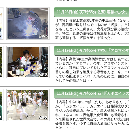
11月26日(金)
夜7時55分
佐賀「溶接の少女」
【内容】佐賀工業高校2年生の中島三稀（なかし
が、部活動で取り組んでいるのが「溶接」。自
をもったという三稀さん。火花が飛び散る溶接
事。特に、真夏の溶接は体感温度も上がり、大
家も期待する「溶接女子」を追った。
11月19日(金)
夜7時55分
神奈川「アロマ少年
【内容】高校3年生の高橋淳音(たかはし あつと)
でいるのが「アロマ」。今年、アロマインスト
さらに、独自にブレンドをしたアロマオイルの
香りの癒し効果を追及する淳音さんは、今、コ
っている配送ドライバーたちのために、独自の
たしてその商品とは・・・
11月12日(金)
夜7時55分
石川「カポエイラの
【内容】中学1年生の舘（たち）あかりさん（1
が、「カポエイラ」。カポエイラは格闘技やダ
ラジルの伝統武術。かつて、黒人奴隷たちによ
れ、ユネスコの世界無形文化遺産にも登録され
ンで開催された世界大会で、その美しい技が評
優勝を果たす。今では自由の象徴になったカポ
とは・・・。