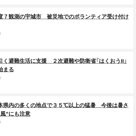
震度７観測の宇城市 被災地でのボランティア受け付け
0
引く避難生活に支援 ２次避難や防衛省「はくおうII」
始まる
0
熊本県内の多くの地点で３５℃以上の猛暑 今後は暑さ
台風”にも注意
0