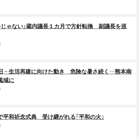
会じゃない」蔵内議長１カ月で方針転換 副議長を巡
0
復旧・生活再建に向けた動き 危険な暑さ続く…熊本南
風域に
0
で平和祈念式典 受け継がれる「平和の火」
0