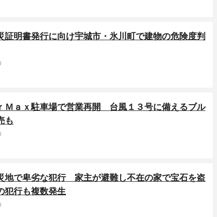
り災証明書発行に向け宇城市・氷川町で建物の危険度判
0
ＭｒＭａｘ駐車場で営業再開 台風１３号に備えるブル
売も
0
被災地で卑劣な犯行 家主が避難し不在の家で宝石を盗
の犯行も複数発生
0