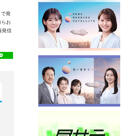
きで発
自らお
報発信