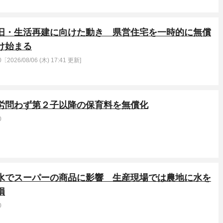
復旧・生活再建に向けた動き 県営住宅を一時的に無償
け始まる
0
［2026/08/06 (木) 17:41 更新]
労問わず第２子以降の保育料を無償化
0
断水でスーパーの商品に影響 生産現場では農地に水を
損
0