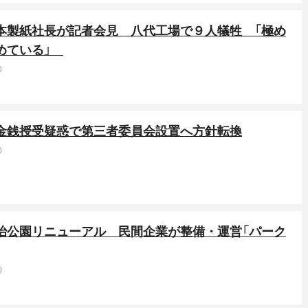
日本製紙社長が記者会見 八代工場で９人犠牲 「極め
めている」
0
金銭授受疑惑で第三者委員会設置へ方針転換
0
治公園リニューアル 民間企業が整備・運営「パーク
0